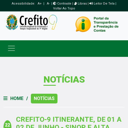
Acessibilidade:
A+
|
A-
|
Contraste
|
Libras
|
Leitor De Tela
|
Voltar Ao Topo
Toggle navigation
NOTÍCIAS
HOME
/
NOTÍCIAS
CREFITO-9 ITINERANTE, DE 01 A
22
02 DE JUNHO - SINOP E ALTA