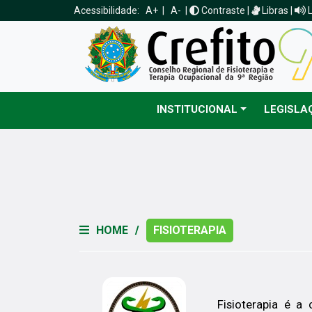
Acessibilidade:
A+
|
A-
|
Contraste
|
Libras
|
INSTITUCIONAL
LEGISLA
HOME
/
FISIOTERAPIA
Fisioterapia é a 