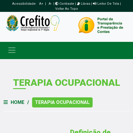
Acessibilidade:
A+
|
A-
|
Contraste
|
Libras
|
Leitor De Tela
|
Voltar Ao Topo
Toggle navigation
TERAPIA OCUPACIONAL
HOME
/
TERAPIA OCUPACIONAL
Definição de